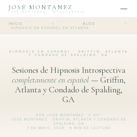
JOSE MONTANEZ
JOSE MONTANEZ · HIPNOTERAPIA
INICIO
›
BLOG
›
HIPNOSIS EN ESPAÑOL EN ATLANTA
HIPNOSIS EN ESPAÑOL · GRIFFIN, ATLANTA
Y CONDADO DE SPALDING, GA
Sesiones de Hipnosis Introspectiva
completamente en español
— Griffin,
Atlanta y Condado de Spalding,
GA
POR JOSE MONTANEZ · C.IHT
JOSE MONTANEZ · GRIFFIN, ATLANTA Y CONDADO DE
SPALDING, GA
1 DE MAYO, 2026 · 8 MIN DE LECTURA