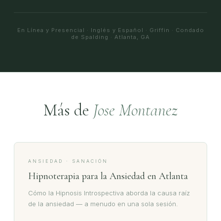
En Línea y Presencial · Inglés y Español · Griffin · Condado
de Spalding · Atlanta, GA
Más de
Jose Montanez
ANSIEDAD · SANACIÓN
Hipnoterapia para la Ansiedad en Atlanta
Cómo la Hipnosis Introspectiva aborda la causa raíz
de la ansiedad — a menudo en una sola sesión.