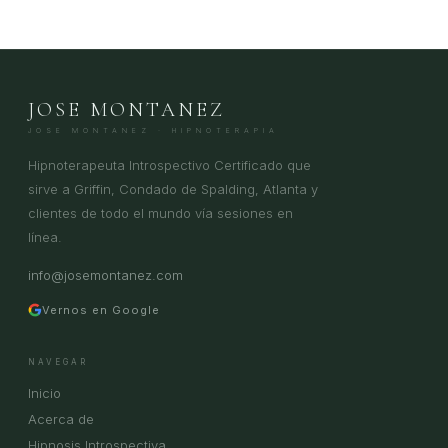
JOSE MONTANEZ
JOSE MONTANEZ · HIPNOTERAPIA
Hipnoterapeuta Introspectivo Certificado que
sirve a Griffin, Condado de Spalding, Atlanta y
clientes de todo el mundo vía sesiones en
línea.
info@josemontanez.com
Vernos en Google
NAVEGAR
Inicio
Acerca de
Hipnosis Introspectiva